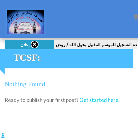
إعلان
TCSF:
Nothing Found
Ready to publish your first post?
Get started here
.