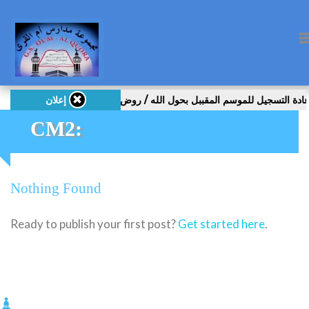
إعلان
CM2:
Nothing Found
Ready to publish your first post?
Get started here
.