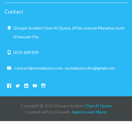
Contact
Groupe Scolaire Oum Al Quora, 24 bis avenue Manama route
d’Imouzer Fès
0535 600 858
-contact@oumalquora.com -oumalquora.fes@gmail.com
Copyright © 2016 Groupe Scolaire
Oum Al Quora
Created with
by Fesweb
Agence web Maroc