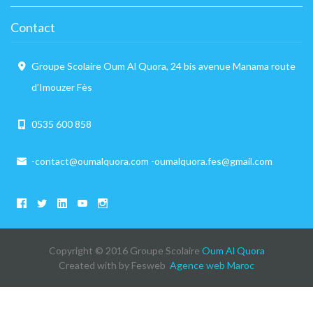
Contact
Groupe Scolaire Oum Al Quora, 24 bis avenue Manama route
d’Imouzer Fès
0535 600 858
-contact@oumalquora.com -oumalquora.fes@gmail.com
Copyright © 2016 Groupe Scolaire
Oum Al Quora
Created with
by Fesweb
Agence web Maroc