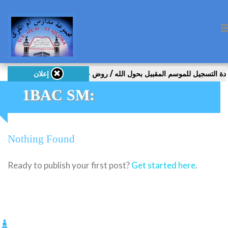
إعلان
1BAC SM:
Nothing Found
Ready to publish your first post?
Get started here
.